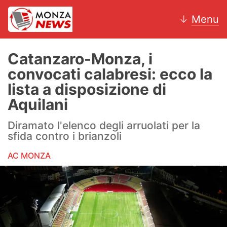
↓
Menu
Catanzaro-Monza, i
convocati calabresi: ecco la
News
lista a disposizione di
Aquilani
AC Monza
Diramato l'elenco degli arruolati per la
Calcio
sfida contro i brianzoli
Motori
AC MONZA
Volley
Hockey
Altri sport