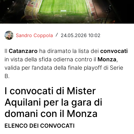
Hockey
Pallanuoto
Pallamano
Sandro Coppola
24.05.2026 10:02
/
Altre
Il
Catanzaro
ha diramato la lista dei
convocati
in vista della sfida odierna contro il
Monza
,
News
valida per l’andata della finale playoff di Serie
Turismo
B.
Eventi
I convocati di Mister
Aquilani per la gara di
domani con il Monza
ELENCO DEI CONVOCATI