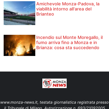
Amichevole Monza-Padova, la
viabilità intorno all'area del
Brianteo
Incendio sul Monte Moregallo, il
fumo arriva fino a Monza e in
Brianza: cosa sta succedendo
www.monza-news.it, testata giornalistica registrata presso
il Tribunale di Milano. Autorizzazione n. 693/21092005