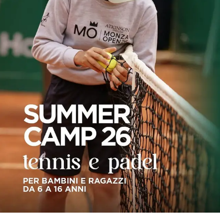
Hockey
Pallanuoto
Pallamano
Altre
News
Turismo
Eventi