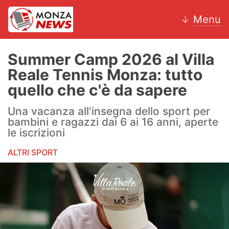
↓
Menu
Summer Camp 2026 al Villa
Reale Tennis Monza: tutto
News
quello che c'è da sapere
AC Monza
Una vacanza all'insegna dello sport per
bambini e ragazzi dai 6 ai 16 anni, aperte
Calcio
le iscrizioni
ALTRI SPORT
Motori
Volley
Hockey
Altri sport