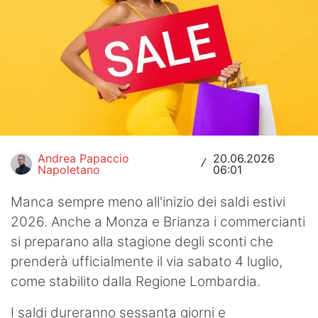
Hockey
Pallanuoto
Pallamano
Altre
News
Andrea Papaccio
20.06.2026
/
Napoletano
06:01
Turismo
Manca sempre meno all'inizio dei saldi estivi
Eventi
2026. Anche a Monza e Brianza i commercianti
si preparano alla stagione degli sconti che
prenderà ufficialmente il via sabato 4 luglio,
come stabilito dalla Regione Lombardia.
I saldi dureranno sessanta giorni e