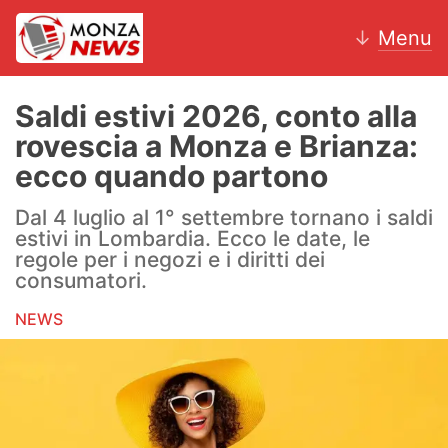
↓
Menu
Saldi estivi 2026, conto alla
rovescia a Monza e Brianza:
News
ecco quando partono
AC Monza
Dal 4 luglio al 1° settembre tornano i saldi
estivi in Lombardia. Ecco le date, le
Calcio
regole per i negozi e i diritti dei
consumatori.
Motori
NEWS
Volley
Hockey
Altri sport