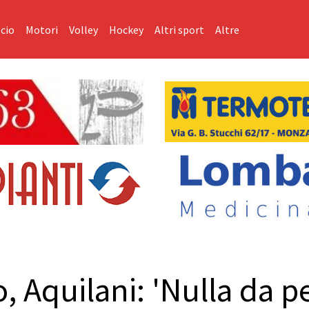
cio
Motori
Volley
Hockey
Altri sport
Altre
 Aquilani: 'Nulla da 