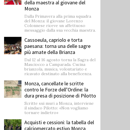
della maestra al giovane del
Monza
Dalla Primavera alla prima squadra
del Monza: il giovane Lorenzo
Colonnese riceve un affettuoso
messaggio dalla sua vecchia maestra.
Cassoeula, capriolo e torta
paesana: torna una delle sagre
più amate della Brianza
Dal 12 al 16 agosto torna la Sagra del
Masciocco a Camparada. Cucina
brianzola, musica, volontariato e
ricavato destinato alla beneficenza.
Monza, cancellate le scritte
contro le Forze dell’Ordine: la
dura presa di posizione di Pilotto
Scritte sui muri a Monza, interviene
il sindaco Pilotto: «Non vogliamo
tornare indietro»
Acquisti e cessioni: la tabella del
calciomercato estivo Monza