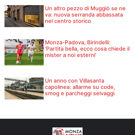
Un altro pezzo di Muggiò se ne
va: nuova serranda abbassata
nel centro storico
Monza-Padova, Birindelli:
'Partita bella, ecco cosa chiede il
mister a noi esterni'
Un anno con Villasanta
capolinea: allarme su code,
smog e parcheggi selvaggi