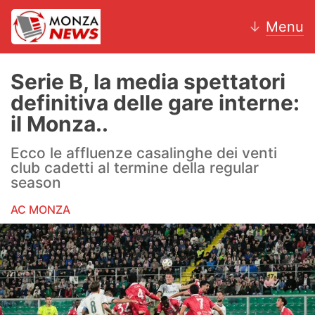
↓
Menu
Serie B, la media spettatori
definitiva delle gare interne:
News
il Monza..
AC Monza
Ecco le affluenze casalinghe dei venti
club cadetti al termine della regular
Calcio
season
AC MONZA
Motori
Volley
Hockey
Altri sport