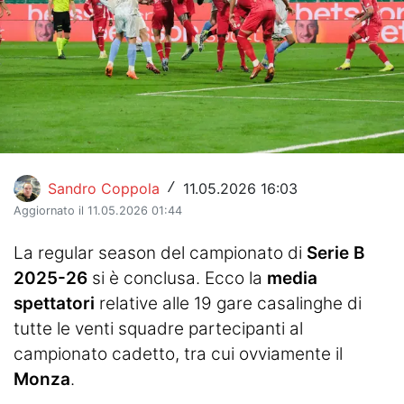
Hockey
Pallanuoto
Pallamano
Altre
News
Sandro Coppola
11.05.2026 16:03
/
Aggiornato il 11.05.2026 01:44
Turismo
La regular season del campionato di
Serie B
Eventi
2025-26
si è conclusa. Ecco la
media
spettatori
relative alle 19 gare casalinghe di
tutte le venti squadre partecipanti al
campionato cadetto, tra cui ovviamente il
Monza
.