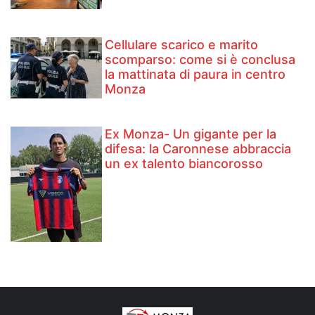
Cellulare scarico e marito
scomparso: come si è conclusa
la mattinata di paura in centro
Monza
Ex Monza- Un gigante per la
difesa: la Caronnese abbraccia
un ex talento biancorosso