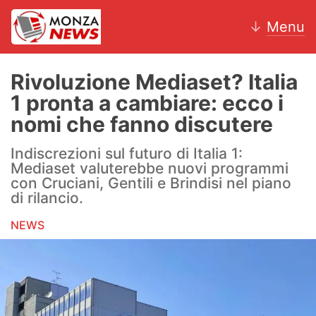
↓
Menu
Rivoluzione Mediaset? Italia
1 pronta a cambiare: ecco i
News
nomi che fanno discutere
AC Monza
Indiscrezioni sul futuro di Italia 1:
Mediaset valuterebbe nuovi programmi
Calcio
con Cruciani, Gentili e Brindisi nel piano
di rilancio.
Motori
NEWS
Volley
Hockey
Altri sport