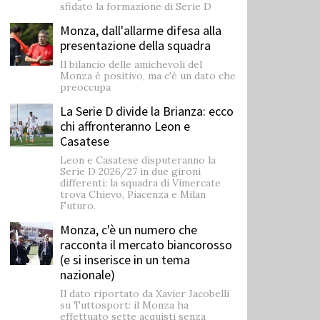
sfidato la formazione di Serie D
Monza, dall'allarme difesa alla
presentazione della squadra
Il bilancio delle amichevoli del
Monza è positivo, ma c'è un dato che
preoccupa
La Serie D divide la Brianza: ecco
chi affronteranno Leon e
Casatese
Leon e Casatese disputeranno la
Serie D 2026/27 in due gironi
differenti: la squadra di Vimercate
trova Chievo, Piacenza e Milan
Futuro.
Monza, c'è un numero che
racconta il mercato biancorosso
(e si inserisce in un tema
nazionale)
Il dato riportato da Xavier Jacobelli
su Tuttosport: il Monza ha
effettuato sette acquisti senza