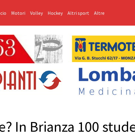
cio
Motori
Volley
Hockey
Altri sport
Altre
e? In Brianza 100 stud