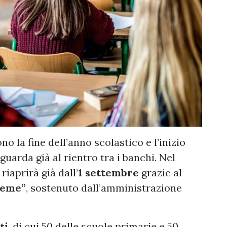
o la fine dell’anno scolastico e l’inizio
 guarda già al rientro tra i banchi. Nel
riaprirà già dall’
1 settembre
grazie al
ieme”
, sostenuto dall’amministrazione
ti
, di cui 50 delle scuole primarie e 50