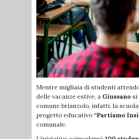
Mentre migliaia di studenti attendon
delle vacanze estive, a
Giussano
si
comune brianzolo, infatti, la scuola 
progetto educativo
“Partiamo Ins
comunale.
L’iniziativa coinvolgerà
100 studen