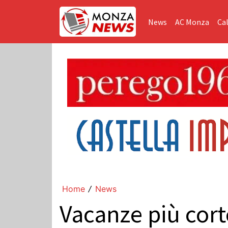
News
AC Monza
Cal
Home
News
/
Vacanze più cort