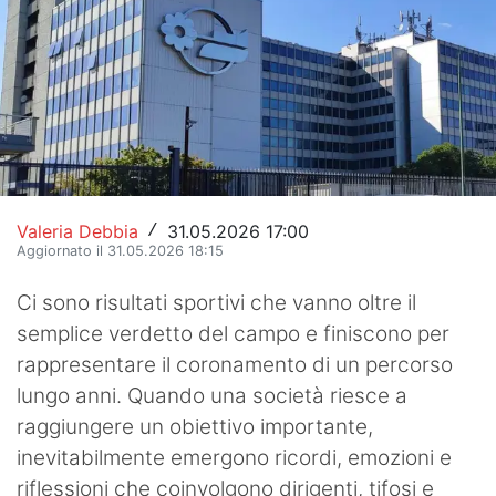
Hockey
Pallanuoto
Pallamano
Altre
News
Valeria Debbia
31.05.2026 17:00
/
Aggiornato il 31.05.2026 18:15
Turismo
Ci sono risultati sportivi che vanno oltre il
Eventi
semplice verdetto del campo e finiscono per
rappresentare il coronamento di un percorso
lungo anni. Quando una società riesce a
raggiungere un obiettivo importante,
inevitabilmente emergono ricordi, emozioni e
riflessioni che coinvolgono dirigenti, tifosi e