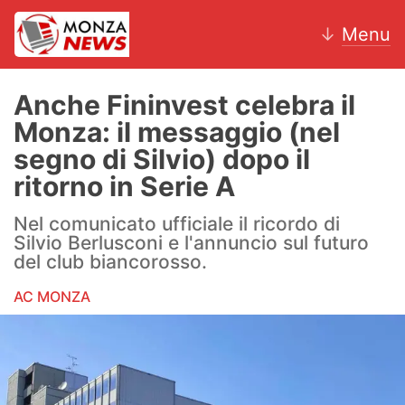
↓
Menu
Anche Fininvest celebra il
Monza: il messaggio (nel
News
segno di Silvio) dopo il
ritorno in Serie A
AC Monza
Nel comunicato ufficiale il ricordo di
Calcio
Silvio Berlusconi e l'annuncio sul futuro
del club biancorosso.
Motori
AC MONZA
Volley
Hockey
Altri sport