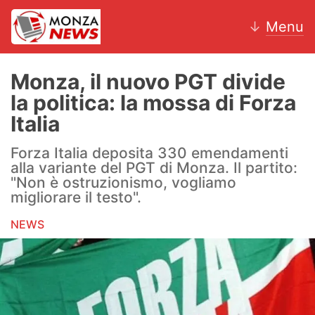
↓
Menu
Monza, il nuovo PGT divide
la politica: la mossa di Forza
News
Italia
AC Monza
Forza Italia deposita 330 emendamenti
alla variante del PGT di Monza. Il partito:
Calcio
"Non è ostruzionismo, vogliamo
migliorare il testo".
Motori
NEWS
Volley
Hockey
Altri sport