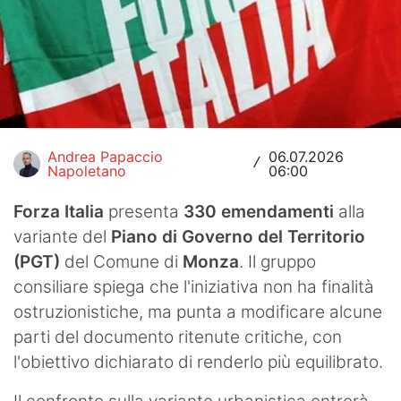
Hockey
Pallanuoto
Pallamano
Altre
Andrea Papaccio
06.07.2026
/
Napoletano
06:00
News
Forza Italia
presenta
330 emendamenti
alla
Turismo
variante del
Piano di Governo del Territorio
Eventi
(PGT)
del Comune di
Monza
. Il gruppo
consiliare spiega che l'iniziativa non ha finalità
ostruzionistiche, ma punta a modificare alcune
parti del documento ritenute critiche, con
l'obiettivo dichiarato di renderlo più equilibrato.