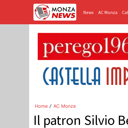
News
AC Monza
Cal
Home
AC Monza
/
Il patron Silvio 