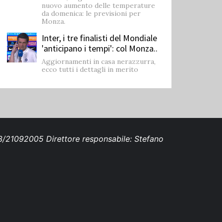
nuovo aumento delle temperature
da domenica: le previsioni per
Monza.
Inter, i tre finalisti del Mondiale
'anticipano i tempi': col Monza..
Aggiornamenti in casa nerazzurra,
ecco tutti i dettagli in merito
693/21092005 Direttore responsabile: Stefano