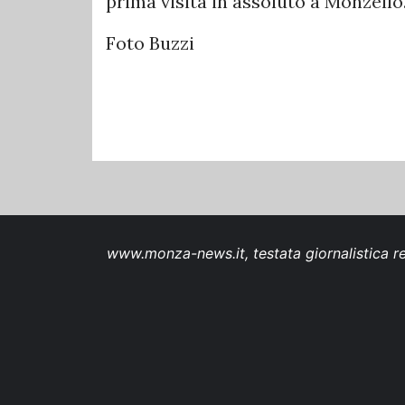
prima visita in assoluto a Monzello
Foto Buzzi
www.monza-news.it, testata giornalistica re