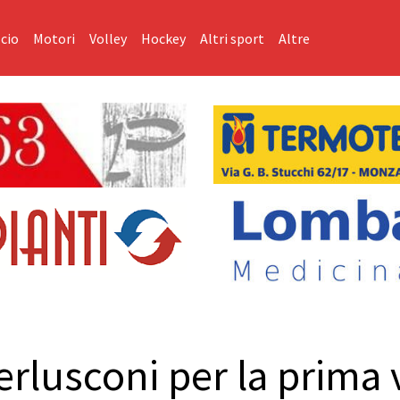
cio
Motori
Volley
Hockey
Altri sport
Altre
Berlusconi per la prima