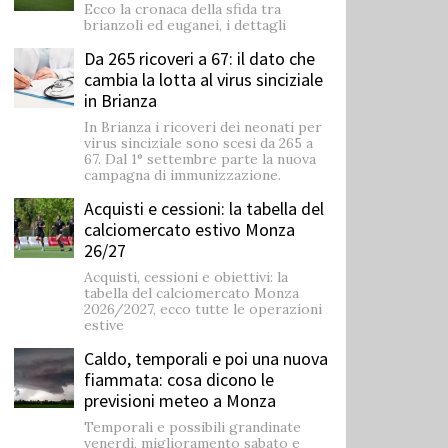
Ecco la cronaca della sfida tra
brianzoli ed euganei, i dettagli
Da 265 ricoveri a 67: il dato che
cambia la lotta al virus sinciziale
in Brianza
In Brianza i ricoveri dei neonati per
virus sinciziale sono scesi da 265 a
67. Dal 1° settembre parte la nuova
campagna di immunizzazione.
Acquisti e cessioni: la tabella del
calciomercato estivo Monza
26/27
Acquisti, cessioni e obiettivi: la
tabella del calciomercato Monza
2026/2027, ecco tutte le operazioni
estive
Caldo, temporali e poi una nuova
fiammata: cosa dicono le
previsioni meteo a Monza
Temporali e possibili grandinate
venerdì, miglioramento sabato e