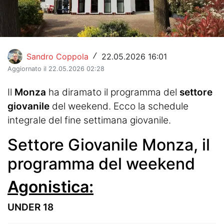
Hockey
Pallanuoto
Sandro Coppola
22.05.2026 16:01
Pallamano
/
Aggiornato il 22.05.2026 02:28
Altre
Il
Monza
ha diramato il programma del
settore
News
giovanile
del weekend. Ecco la schedule
integrale del fine settimana giovanile.
Turismo
Settore Giovanile Monza, il
Eventi
programma del weekend
Agonistica:
UNDER 18