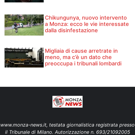
Chikungunya, nuovo intervento
a Monza: ecco le vie interessate
dalla disinfestazione
Migliaia di cause arretrate in
meno, ma c’è un dato che
preoccupa i tribunali lombardi
www.monza-news.it, testata giornalistica registrata presso
il Tribunale di Milano. Autorizzazione n. 693/21092005