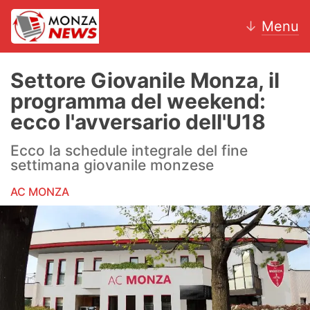
↓
Menu
Settore Giovanile Monza, il
programma del weekend:
News
ecco l'avversario dell'U18
AC Monza
Ecco la schedule integrale del fine
settimana giovanile monzese
Calcio
AC MONZA
Motori
Volley
Hockey
Altri sport