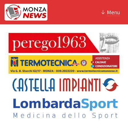
↓
Menu