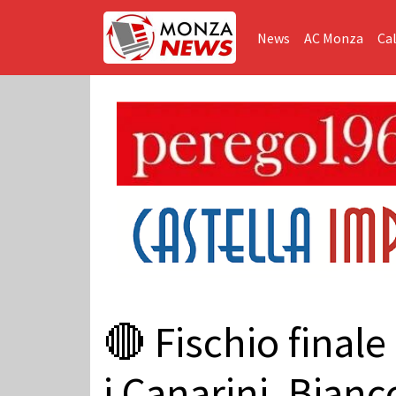
News
AC Monza
Cal
🔴 Fischio finale
i Canarini, Bian