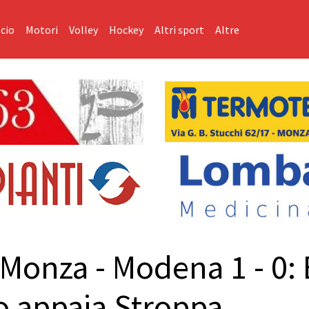
cio
Motori
Volley
Hockey
Altri sport
Altre
 Monza - Modena 1 - 0: 
co appaia Stroppa