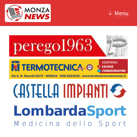
↓
Menu