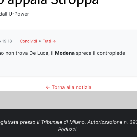
 dall'U-Power
—
•
 19:18
Condividi
Tutti →
o non trova De Luca, il
Modena
spreca il contropiede
← Torna alla notizia
gistrata presso il Tribunale di Milano. Autorizzazione n. 
Peduzzi.