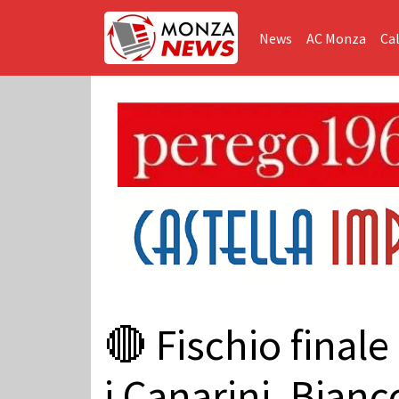
News
AC Monza
Cal
🔴 Fischio finale
i Canarini, Bian