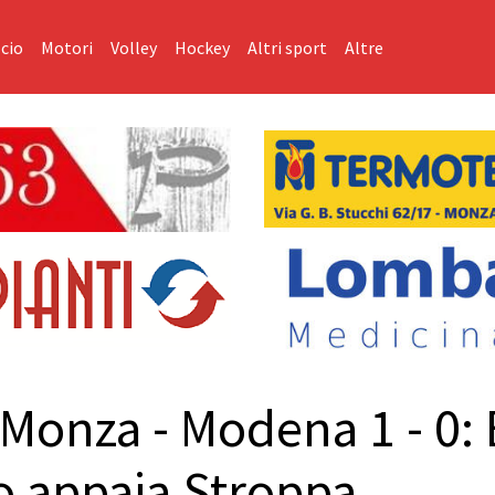
cio
Motori
Volley
Hockey
Altri sport
Altre
 Monza - Modena 1 - 0: 
co appaia Stroppa