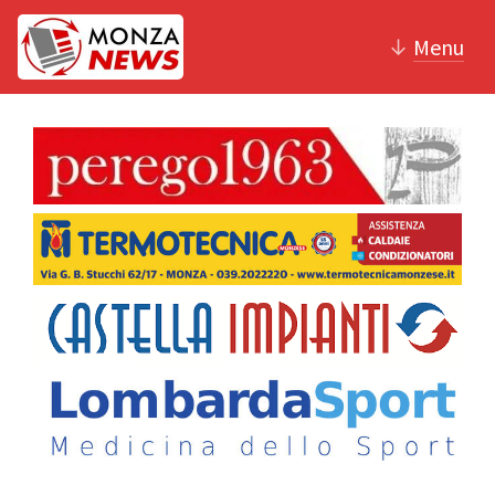
↓
Menu