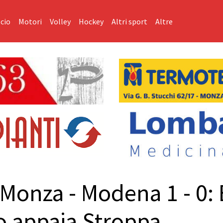
cio
Motori
Volley
Hockey
Altri sport
Altre
 Monza - Modena 1 - 0: 
co appaia Stroppa