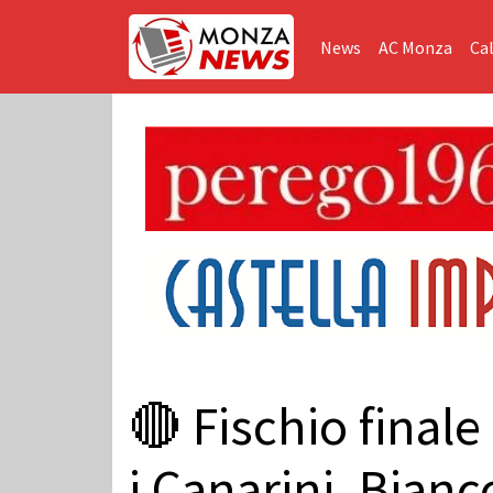
News
AC Monza
Cal
🔴 Fischio finale
i Canarini, Bian