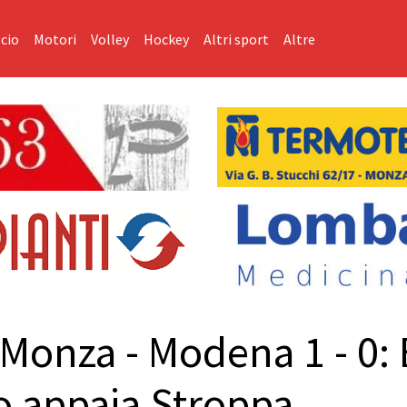
cio
Motori
Volley
Hockey
Altri sport
Altre
 Monza - Modena 1 - 0: 
co appaia Stroppa