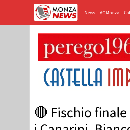
News
AC Monza
Cal
🔴 Fischio finale
i Canarini, Bian