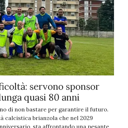
fficoltà: servono sponsor
 lunga quasi 80 anni
ano di non bastare per garantire il futuro.
tà calcistica brianzola che nel 2029
nniversario, sta affrontando una pesante