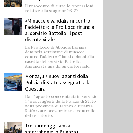
Il resoconto di tutte le operazioni
relative alla stagione 26-27
«Minacce e vandalismi contro
l’addetto»: la Pro Loco rinuncia
al servizio Battello, il post
diventa virale
La Pro Loco di Abbadia Lariana
denuncia settimane di minacce
contro l’addetto Gianni e danni alla
casetta del servizio Battello.
Annunciata una denuncia formale.
Monza, 17 nuovi agenti della
Polizia di Stato assegnati alla
Questura
Dal 7 agosto sono entrati in servizio
17 nuovi agenti della Polizia di Stato
nella provincia di Monza e Brianza.
Rafforzate prevenzione e controllo
del territorio.
Tre pomeriggi senza
smartphone: in Brianza il