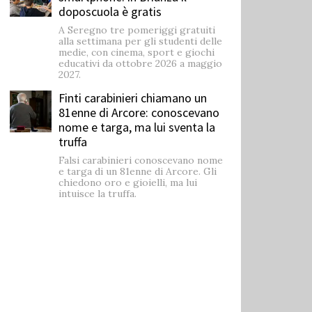
doposcuola è gratis
A Seregno tre pomeriggi gratuiti
alla settimana per gli studenti delle
medie, con cinema, sport e giochi
educativi da ottobre 2026 a maggio
2027.
Finti carabinieri chiamano un
81enne di Arcore: conoscevano
nome e targa, ma lui sventa la
truffa
Falsi carabinieri conoscevano nome
e targa di un 81enne di Arcore. Gli
chiedono oro e gioielli, ma lui
intuisce la truffa.