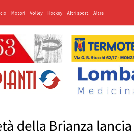
cio
Motori
Volley
Hockey
Altri sport
Altre
tà della Brianza lancia 