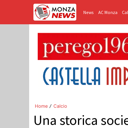
News
AC Monza
Cal
Home
Calcio
/
Una storica socie