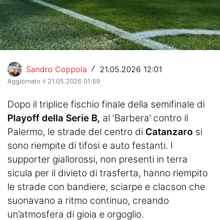
Hockey
Pallanuoto
Pallamano
Sandro Coppola
21.05.2026 12:01
/
Altre
Aggiornato il 21.05.2026 01:59
News
Dopo il triplice fischio finale della semifinale di
Playoff della Serie B,
al ‘Barbera’ contro il
Turismo
Palermo, le strade del centro di
Catanzaro
si
Eventi
sono riempite di tifosi e auto festanti. I
supporter giallorossi, non presenti in terra
sicula per il divieto di trasferta, hanno riempito
le strade con bandiere, sciarpe e clacson che
suonavano a ritmo continuo, creando
un’atmosfera di gioia e orgoglio.