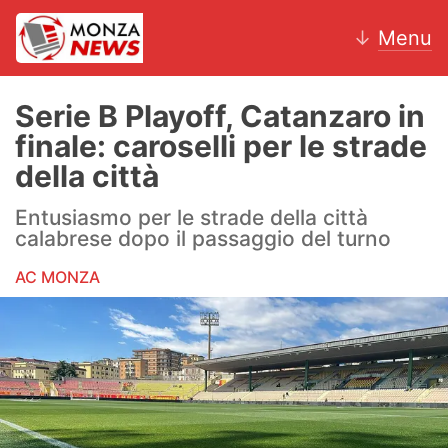
↓
Menu
Serie B Playoff, Catanzaro in
finale: caroselli per le strade
News
della città
AC Monza
Entusiasmo per le strade della città
calabrese dopo il passaggio del turno
Calcio
AC MONZA
Motori
Volley
Hockey
Altri sport