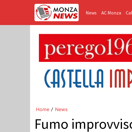
News
AC Monza
Cal
Home
News
/
Fumo improvviso d