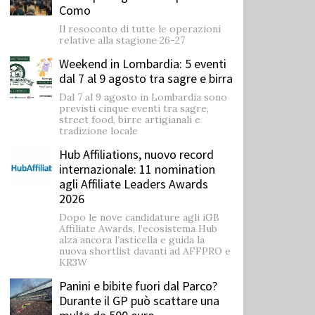
Como
Il resoconto di tutte le operazioni
relative alla stagione 26-27
Weekend in Lombardia: 5 eventi
dal 7 al 9 agosto tra sagre e birra
Dal 7 al 9 agosto in Lombardia sono
previsti cinque eventi tra sagre,
street food, birre artigianali e
tradizione locale
Hub Affiliations, nuovo record
internazionale: 11 nomination
agli Affiliate Leaders Awards
2026
Dopo le nove candidature agli iGB
Affiliate Awards, l’ecosistema Hub
alza ancora l’asticella e guida la
nuova shortlist davanti ad AFFPRO e
KR3W
Panini e bibite fuori dal Parco?
Durante il GP può scattare una