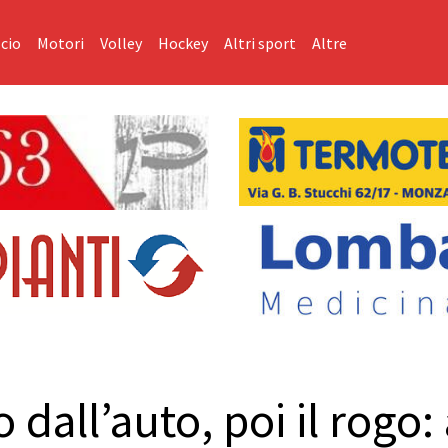
cio
Motori
Volley
Hockey
Altri sport
Altre
all’auto, poi il rogo: 