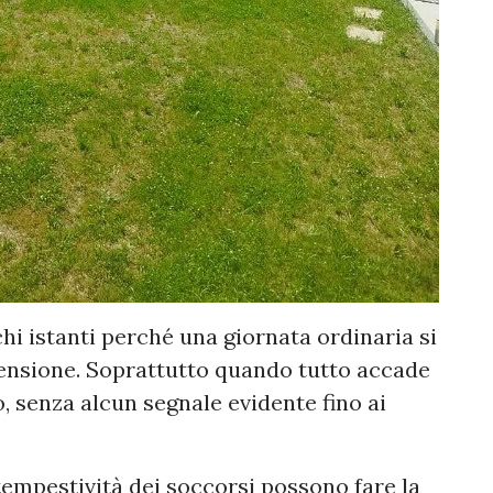
hi istanti perché una giornata ordinaria si
tensione. Soprattutto quando tutto accade
no, senza alcun segnale evidente fino ai
e tempestività dei soccorsi possono fare la