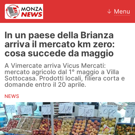
↓
Menu
In un paese della Brianza
arriva il mercato km zero:
News
cosa succede da maggio
AC Monza
A Vimercate arriva Vicus Mercati:
mercato agricolo dal 1° maggio a Villa
Calcio
Sottocasa. Prodotti locali, filiera corta e
domande entro il 20 aprile.
Motori
NEWS
Volley
Hockey
Altri sport