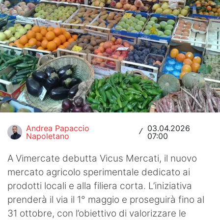
Hockey
Pallanuoto
Pallamano
Altre
News
Turismo
Andrea Papaccio
03.04.2026
/
Napoletano
07:00
Eventi
A Vimercate debutta Vicus Mercati, il nuovo
mercato agricolo sperimentale dedicato ai
prodotti locali e alla filiera corta. L’iniziativa
prenderà il via il 1° maggio e proseguirà fino al
31 ottobre, con l’obiettivo di valorizzare le