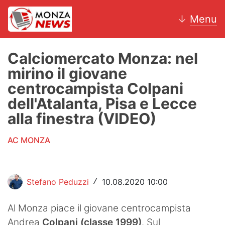
↓
Menu
Calciomercato Monza: nel
mirino il giovane
News
centrocampista Colpani
dell'Atalanta, Pisa e Lecce
AC Monza
alla finestra (VIDEO)
Calcio
AC MONZA
Motori
Volley
Stefano Peduzzi
10.08.2020 10:00
/
Hockey
Al Monza piace il giovane centrocampista
Altri sport
Andrea
Colpani (classe 1999)
. Sul