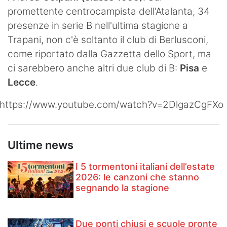
promettente centrocampista dell'Atalanta, 34
Hockey
presenze in serie B nell'ultima stagione a
Pallanuoto
Trapani, non c'è soltanto il club di Berlusconi,
come riportato dalla Gazzetta dello Sport, ma
Pallamano
ci sarebbero anche altri due club di B:
Pisa
e
Altre
Lecce
.
News
https://www.youtube.com/watch?v=2DlgazCgFXo
Turismo
Ultime news
Eventi
I 5 tormentoni italiani dell’estate
2026: le canzoni che stanno
segnando la stagione
Due ponti chiusi e scuole pronte