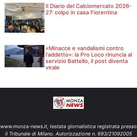
Il Diario del Calciomercato 2026-
27: colpo in casa Fiorentina
«Minacce e vandalismi contro
l’addetto»: la Pro Loco rinuncia al
servizio Battello, il post diventa
virale
www.monza-news.it, testata giornalistica registrata presso
il Tribunale di Milano. Autorizzazione n. 693/21092005