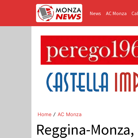
News
AC Monza
Cal
Home
AC Monza
/
Reggina-Monza, i