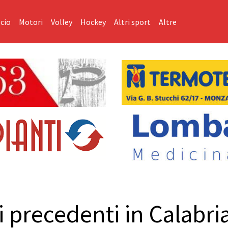
cio
Motori
Volley
Hockey
Altri sport
Altre
 precedenti in Calabria