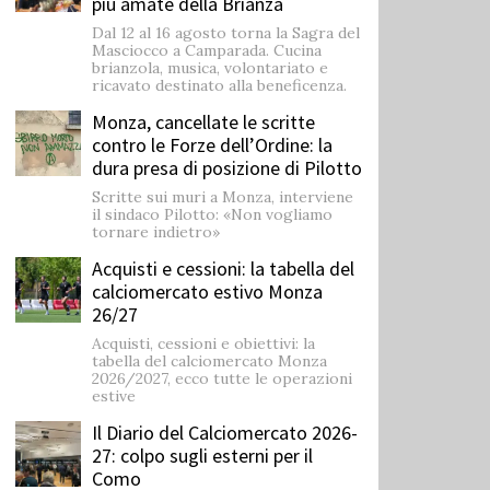
più amate della Brianza
Dal 12 al 16 agosto torna la Sagra del
Masciocco a Camparada. Cucina
brianzola, musica, volontariato e
ricavato destinato alla beneficenza.
Monza, cancellate le scritte
contro le Forze dell’Ordine: la
dura presa di posizione di Pilotto
Scritte sui muri a Monza, interviene
il sindaco Pilotto: «Non vogliamo
tornare indietro»
Acquisti e cessioni: la tabella del
calciomercato estivo Monza
26/27
Acquisti, cessioni e obiettivi: la
tabella del calciomercato Monza
2026/2027, ecco tutte le operazioni
estive
Il Diario del Calciomercato 2026-
27: colpo sugli esterni per il
Como