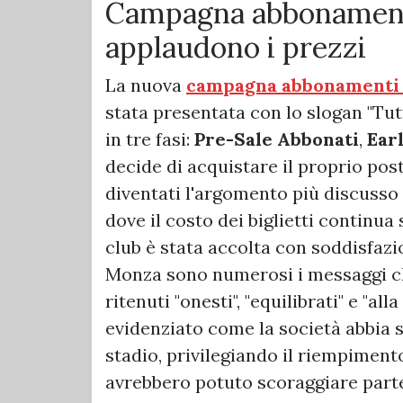
Campagna abbonamenti
applaudono i prezzi
La nuova
campagna abbonamenti
stata presentata con lo slogan "Tutt
in tre fasi:
Pre-Sale Abbonati
,
Ear
decide di acquistare il proprio pos
diventati l'argomento più discusso t
dove il costo dei biglietti continua 
club è stata accolta con soddisfazion
Monza sono numerosi i messaggi che
ritenuti "onesti", "equilibrati" e "al
evidenziato come la società abbia s
stadio, privilegiando il riempimento
avrebbero potuto scoraggiare parte 