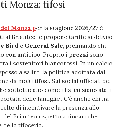
 Monza: tifosi
 del Monza
p
er la stagione 2026/27 è
i al Brianteo" e propone tariffe suddivise
ly Bird
e
General Sale
, premiando chi
to con anticipo. Proprio i
prezzi
sono
ra i sostenitori biancorossi. In un calcio
spesso a salire, la politica adottata dal
e da molti tifosi. Sui social ufficiali del
 sottolineano come i listini siano stati
la portata delle famiglie". C'è anche chi ha
celto di incentivare la presenza allo
 del Brianteo rispetto a rincari che
della tifoseria.