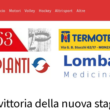
cio
Motori
Volley
Hockey
Altri sport
Altre
ittoria della nuova sta