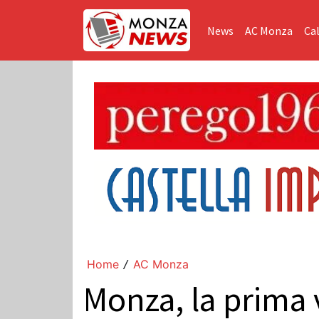
News
AC Monza
Cal
Home
AC Monza
/
Monza, la prima v