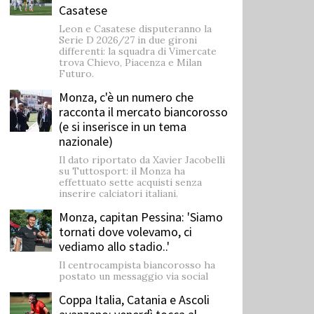
Casatese
Leon e Casatese disputeranno la
Serie D 2026/27 in due gironi
differenti: la squadra di Vimercate
trova Chievo, Piacenza e Milan
Futuro.
Monza, c'è un numero che
racconta il mercato biancorosso
(e si inserisce in un tema
nazionale)
Il dato riportato da Xavier Jacobelli
su Tuttosport: il Monza ha
effettuato sette acquisti senza
inserire calciatori italiani.
Monza, capitan Pessina: 'Siamo
tornati dove volevamo, ci
vediamo allo stadio..'
Il centrocampista biancorosso ha
postato un messaggio via social
Coppa Italia, Catania e Ascoli