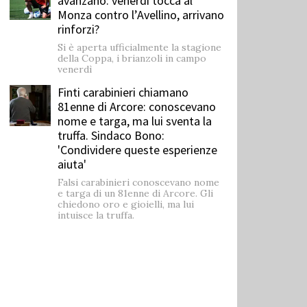
avanzano: venerdì tocca al
Monza contro l’Avellino, arrivano
rinforzi?
Si è aperta ufficialmente la stagione
della Coppa, i brianzoli in campo
venerdì
Finti carabinieri chiamano
81enne di Arcore: conoscevano
nome e targa, ma lui sventa la
truffa. Sindaco Bono:
'Condividere queste esperienze
aiuta'
Falsi carabinieri conoscevano nome
e targa di un 81enne di Arcore. Gli
chiedono oro e gioielli, ma lui
intuisce la truffa.