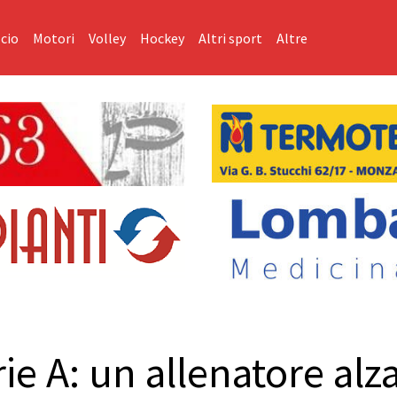
cio
Motori
Volley
Hockey
Altri sport
Altre
e A: un allenatore alza