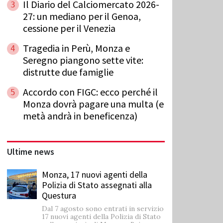
Il Diario del Calciomercato 2026-
3
27: un mediano per il Genoa,
cessione per il Venezia
Tragedia in Perù, Monza e
4
Seregno piangono sette vite:
distrutte due famiglie
Accordo con FIGC: ecco perché il
5
Monza dovrà pagare una multa (e
metà andrà in beneficenza)
Ultime news
Monza, 17 nuovi agenti della
Polizia di Stato assegnati alla
Questura
Dal 7 agosto sono entrati in servizio
17 nuovi agenti della Polizia di Stato