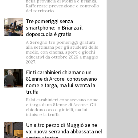
nella provincia di Monza e Brianza.
Rafforzate prevenzione e controllo
del territorio.
Tre pomeriggi senza
smartphone: in Brianza il
doposcuola è gratis
A Seregno tre pomeriggi gratuiti
alla settimana per gli studenti delle
medie, con cinema, sport e giochi
educativi da ottobre 2026 a maggio
2027.
Finti carabinieri chiamano un
81enne di Arcore: conoscevano
nome e targa, ma lui sventa la
truffa
Falsi carabinieri conoscevano nome
e targa di un 81enne di Arcore. Gli
chiedono oro e gioielli, ma lui
intuisce la truffa.
Un altro pezzo di Muggiò se ne
va: nuova serranda abbassata nel
centro storico