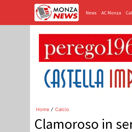
News
AC Monza
Cal
Home
Calcio
/
Clamoroso in seri