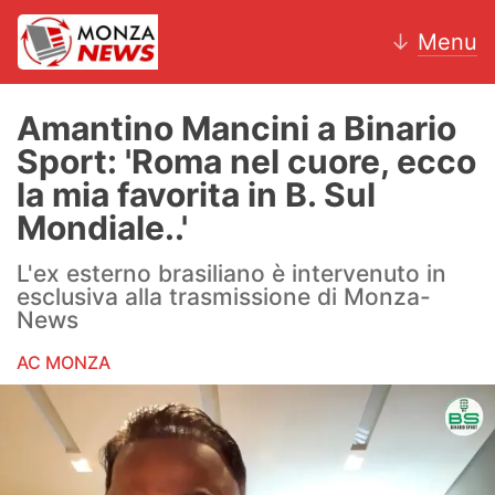
↓
Menu
Amantino Mancini a Binario
Sport: 'Roma nel cuore, ecco
News
la mia favorita in B. Sul
Mondiale..'
AC Monza
L'ex esterno brasiliano è intervenuto in
Calcio
esclusiva alla trasmissione di Monza-
News
Motori
AC MONZA
Volley
Hockey
Altri sport