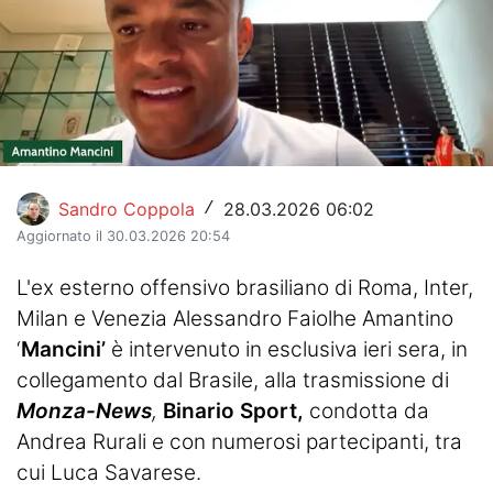
Hockey
Pallanuoto
Pallamano
Altre
Sandro Coppola
28.03.2026 06:02
/
News
Aggiornato il 30.03.2026 20:54
Turismo
L'ex esterno offensivo brasiliano di Roma, Inter,
Milan e Venezia Alessandro Faiolhe Amantino
Eventi
‘
Mancini’
è intervenuto in esclusiva ieri sera, in
collegamento dal Brasile, alla trasmissione di
Monza-News
,
Binario Sport,
condotta da
Andrea Rurali e con numerosi partecipanti, tra
cui Luca Savarese.