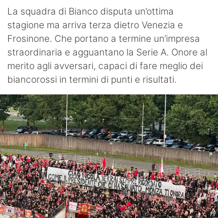
La squadra di Bianco disputa un’ottima
stagione ma arriva terza dietro Venezia e
Frosinone. Che portano a termine un’impresa
straordinaria e agguantano la Serie A. Onore al
merito agli avversari, capaci di fare meglio dei
biancorossi in termini di punti e risultati.