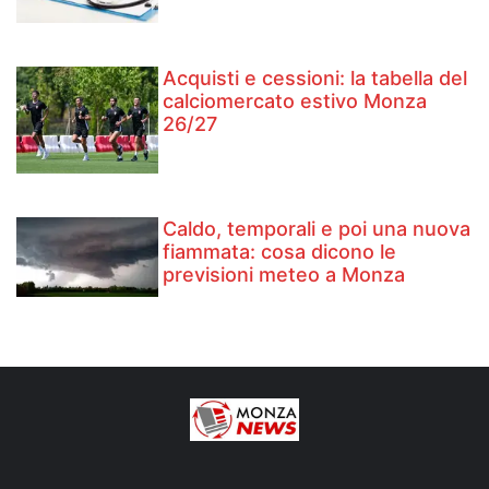
Acquisti e cessioni: la tabella del
calciomercato estivo Monza
26/27
Caldo, temporali e poi una nuova
fiammata: cosa dicono le
previsioni meteo a Monza