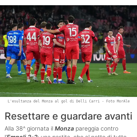
L'esultanza del Monza al gol di Delli Carri - Foto MorAle
Resettare e guardare avanti
Alla 38^ giornata il
Monza
pareggia contro