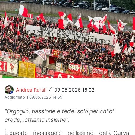
Hockey
Pallanuoto
Pallamano
Altre
News
Turismo
Eventi
Andrea Rurali
09.05.2026 16:02
/
Aggiornato il 09.05.2026 14:59
"Orgoglio, passione e fede: solo per chi ci
crede, lottiamo insieme”.
È questo il messaggio - bellissimo - della Curva