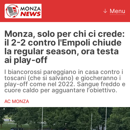
↓
Menu
Monza, solo per chi ci crede:
il 2-2 contro l'Empoli chiude
News
la regular season, ora testa
ai play-off
AC Monza
I biancorossi pareggiano in casa contro i
Calcio
toscani (che si salvano) e giocheranno i
play-off come nel 2022. Sangue freddo e
Motori
cuore caldo per agguantare l'obiettivo.
Volley
AC MONZA
Hockey
Altri sport