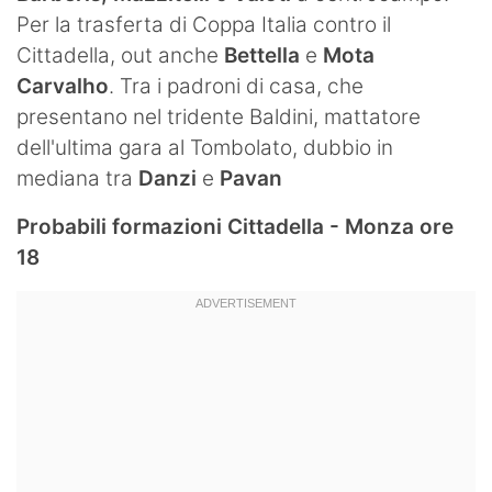
Per la trasferta di Coppa Italia contro il
Hockey
Cittadella, out anche
Bettella
e
Mota
Pallanuoto
Carvalho
. Tra i padroni di casa, che
presentano nel tridente Baldini, mattatore
Pallamano
dell'ultima gara al Tombolato, dubbio in
Altre
mediana tra
Danzi
e
Pavan
News
Probabili formazioni Cittadella - Monza ore
18
Turismo
Eventi