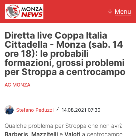
↓
Menu
Diretta live Coppa Italia
Cittadella - Monza (sab. 14
News
ore 18): le probabili
formazioni, grossi problemi
AC Monza
per Stroppa a centrocampo
Calcio
AC MONZA
Motori
Volley
Stefano Peduzzi
14.08.2021 07:30
/
Hockey
Qualche problema per Stroppa
che non avrà
Altri sport
Barberis, Mazzitelli
e
Valoti
a centrocampo.