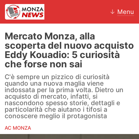
↓
Menu
Mercato Monza, alla
scoperta del nuovo acquisto
News
Eddy Kouadio: 5 curiosità
che forse non sai
AC Monza
C'è sempre un pizzico di curiosità
Calcio
quando una nuova maglia viene
indossata per la prima volta. Dietro un
Motori
acquisto di mercato, infatti, si
nascondono spesso storie, dettagli e
Volley
particolarità che aiutano i tifosi a
conoscere meglio il protagonista
Hockey
AC MONZA
Altri sport