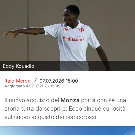
Hockey
Pallanuoto
Pallamano
Altre
News
Eddy Kouadio
Turismo
Italo Meroni
07.07.2026 15:00
/
Aggiornato il 07.07.2026 15:49
Eventi
Il nuovo acquisto del
Monza
porta con sé una
storia tutta da scoprire. Ecco cinque curiosità
sul nuovo acquisto dei biancorossi.