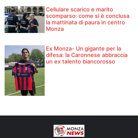
Cellulare scarico e marito
scomparso: come si è conclusa
la mattinata di paura in centro
Monza
Ex Monza- Un gigante per la
difesa: la Caronnese abbraccia
un ex talento biancorosso