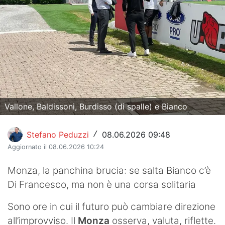
Hockey
Pallanuoto
Pallamano
Altre
News
Vallone, Baldissoni, Burdisso (di spalle) e Bianco
Turismo
Stefano Peduzzi
08.06.2026 09:48
/
Eventi
Aggiornato il 08.06.2026 10:24
Monza, la panchina brucia: se salta Bianco c’è
Di Francesco, ma non è una corsa solitaria
Sono ore in cui il futuro può cambiare direzione
all’improvviso. Il
Monza
osserva, valuta, riflette.