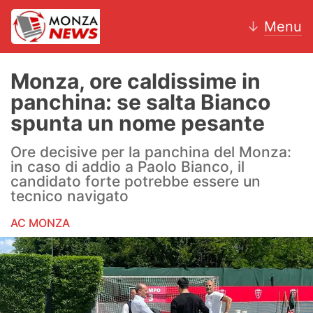
↓
Menu
Monza, ore caldissime in
panchina: se salta Bianco
News
spunta un nome pesante
AC Monza
Ore decisive per la panchina del Monza:
in caso di addio a Paolo Bianco, il
Calcio
candidato forte potrebbe essere un
tecnico navigato
Motori
AC MONZA
Volley
Hockey
Altri sport