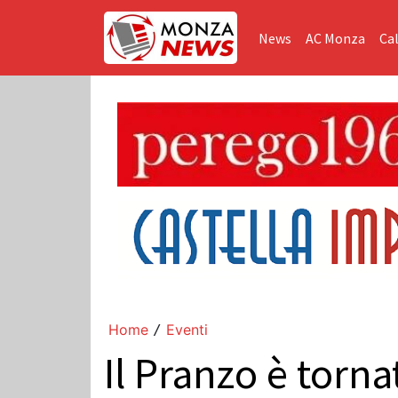
News
AC Monza
Cal
Home
Eventi
/
Il Pranzo è torna