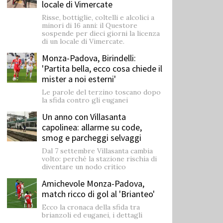
locale di Vimercate
Risse, bottiglie, coltelli e alcolici a
minori di 16 anni: il Questore
sospende per dieci giorni la licenza
di un locale di Vimercate.
Monza-Padova, Birindelli:
'Partita bella, ecco cosa chiede il
mister a noi esterni'
Le parole del terzino toscano dopo
la sfida contro gli euganei
Un anno con Villasanta
capolinea: allarme su code,
smog e parcheggi selvaggi
Dal 7 settembre Villasanta cambia
volto: perché la stazione rischia di
diventare un nodo critico
Amichevole Monza-Padova,
match ricco di gol al 'Brianteo'
Ecco la cronaca della sfida tra
brianzoli ed euganei, i dettagli