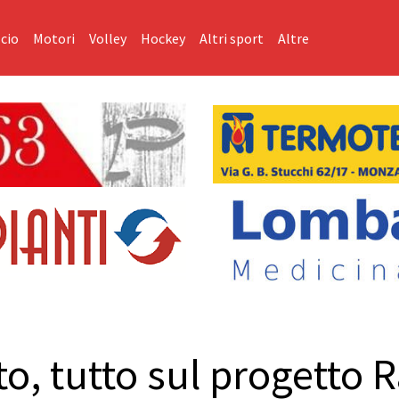
cio
Motori
Volley
Hockey
Altri sport
Altre
to, tutto sul progetto 