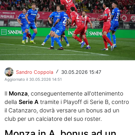
Hockey
Pallanuoto
Pallamano
Altre
News
Sandro Coppola
30.05.2026 15:47
/
Turismo
Aggiornato il 30.05.2026 14:51
Eventi
Il
Monza
, conseguentemente all'ottenimento
della
Serie A
tramite i Playoff di Serie B, contro
il Catanzaro, dovrà versare un bonus ad un
club per un calciatore del suo roster.
Monza in A, bonus ad un