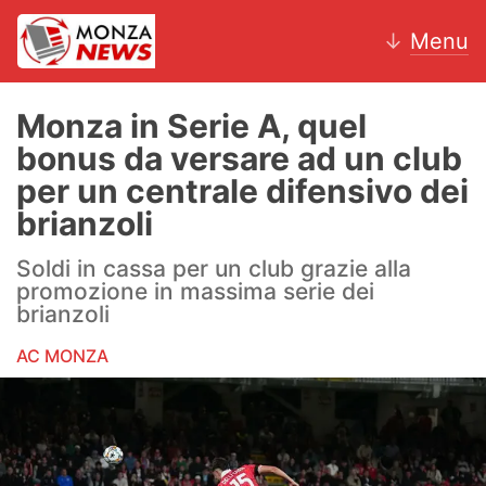
↓
Menu
Monza in Serie A, quel
bonus da versare ad un club
News
per un centrale difensivo dei
brianzoli
AC Monza
Soldi in cassa per un club grazie alla
Calcio
promozione in massima serie dei
brianzoli
Motori
AC MONZA
Volley
Hockey
Altri sport