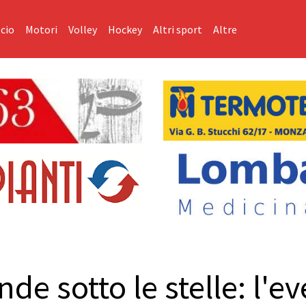
cio
Motori
Volley
Hockey
Altri sport
Altre
de sotto le stelle: l'ev