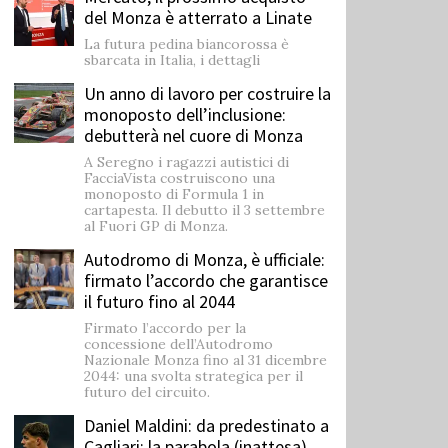
del Monza è atterrato a Linate
La futura pedina biancorossa è
sbarcata in Italia, i dettagli
Un anno di lavoro per costruire la
monoposto dell’inclusione:
debutterà nel cuore di Monza
A Seregno i ragazzi autistici di
FacciaVista costruiscono una
monoposto di Formula 1 in
cartapesta. Il debutto il 3 settembre
al Fuori GP di Monza.
Autodromo di Monza, è ufficiale:
firmato l’accordo che garantisce
il futuro fino al 2044
Firmato l’accordo per la
concessione dell’Autodromo
Nazionale Monza fino al 31 dicembre
2044: una svolta strategica per il
futuro del circuito.
Daniel Maldini: ​da predestinato a
Cagliari: la parabola (inattesa)