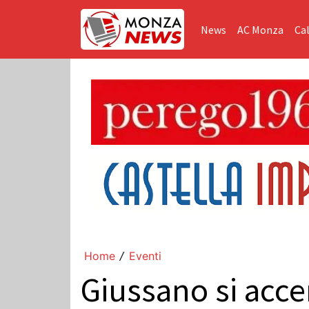
News
AC Monza
Cal
Home
Eventi
/
Giussano si accen