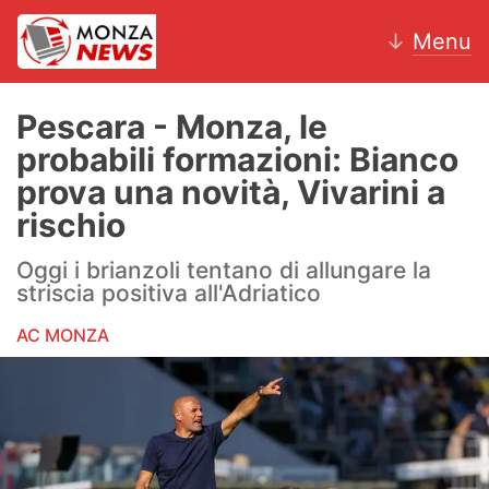
↓
Menu
Pescara - Monza, le
probabili formazioni: Bianco
News
prova una novità, Vivarini a
rischio
AC Monza
Oggi i brianzoli tentano di allungare la
Calcio
striscia positiva all'Adriatico
Motori
AC MONZA
Volley
Hockey
Altri sport