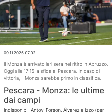
Hockey
Pallanuoto
Pallamano
Altre
News
09.11.2025 07:02
Turismo
Il Monza è arrivato ieri sera nel ritiro in Abruzzo.
Oggi alle 17:15 la sfida al Pescara. In caso di
Eventi
vittoria, il Monza sarebbe primo in classifica.
Pescara - Monza: le ultime
dai campi
Indisponibili Antov, Forson, Álvarez e Izzo (per