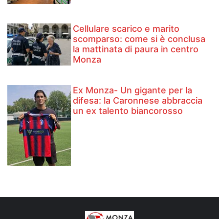
Cellulare scarico e marito
scomparso: come si è conclusa
la mattinata di paura in centro
Monza
Ex Monza- Un gigante per la
difesa: la Caronnese abbraccia
un ex talento biancorosso