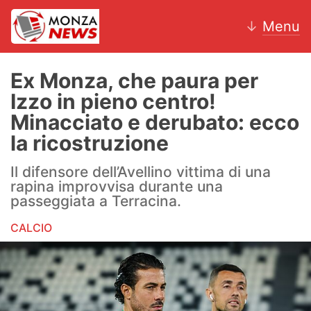
↓
Menu
Ex Monza, che paura per
Izzo in pieno centro!
News
Minacciato e derubato: ecco
la ricostruzione
AC Monza
Il difensore dell’Avellino vittima di una
Calcio
rapina improvvisa durante una
passeggiata a Terracina.
Motori
CALCIO
Volley
Hockey
Altri sport