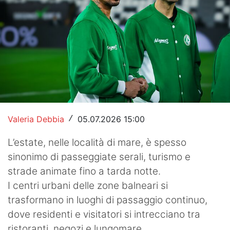
Hockey
Pallanuoto
Pallamano
Altre
News
Valeria Debbia
05.07.2026 15:00
/
Turismo
L’estate, nelle località di mare, è spesso
Eventi
sinonimo di passeggiate serali, turismo e
strade animate fino a tarda notte.
I centri urbani delle zone balneari si
trasformano in luoghi di passaggio continuo,
dove residenti e visitatori si intrecciano tra
ristoranti, negozi e lungomare.