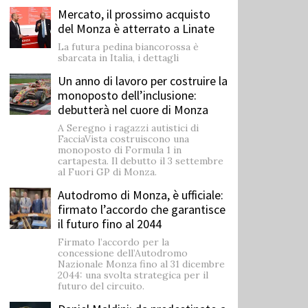
Mercato, il prossimo acquisto
del Monza è atterrato a Linate
La futura pedina biancorossa è
sbarcata in Italia, i dettagli
Un anno di lavoro per costruire la
monoposto dell’inclusione:
debutterà nel cuore di Monza
A Seregno i ragazzi autistici di
FacciaVista costruiscono una
monoposto di Formula 1 in
cartapesta. Il debutto il 3 settembre
al Fuori GP di Monza.
Autodromo di Monza, è ufficiale:
firmato l’accordo che garantisce
il futuro fino al 2044
Firmato l’accordo per la
concessione dell’Autodromo
Nazionale Monza fino al 31 dicembre
2044: una svolta strategica per il
futuro del circuito.