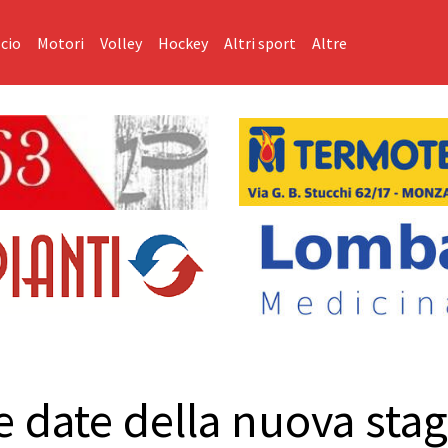
cio
Motori
Volley
Hockey
Altri sport
Altre
le date della nuova stag