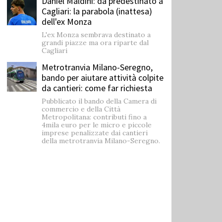
Daniel Maldini: ​da predestinato a
Cagliari: la parabola (inattesa)
dell'ex Monza
L'ex Monza sembrava destinato a
grandi piazze ma ora riparte dal
Cagliari
Metrotranvia Milano-Seregno,
bando per aiutare attività colpite
da cantieri: come far richiesta
Pubblicato il bando della Camera di
commercio e della Città
Metropolitana: contributi fino a
4mila euro per le micro e piccole
imprese penalizzate dai cantieri
della metrotranvia Milano-Seregno.