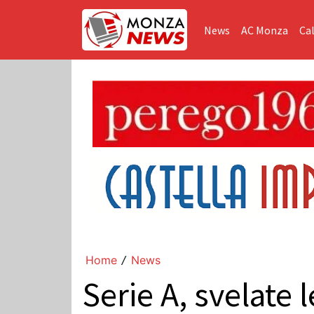
News
AC Monza
Cal
Home
News
/
Serie A, svelate 