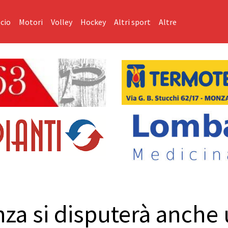
cio
Motori
Volley
Hockey
Altri sport
Altre
za si disputerà anche 