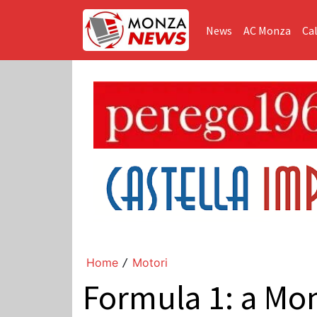
News
AC Monza
Cal
Home
Motori
/
Formula 1: a Mon