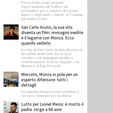
Forza Italia teme pesanti
ripercussioni sul traffico da
settembre per i cantieri dei ponti
Zanzi e Aliprandi e chiede al Comune
gli studi tecnici.
San Carlo Acutis, la sua vita
diventa un film: immagini inedite
e il legame con Monza. Ecco
quando vederlo
La vita di San Carlo Acutis diventa un
docufilm: nelle sale dal 15 al 21
ottobre con immagini inedite e
testimonianze. Il forte legame con
Monza e il San Gerardo.
Mercato, Monza in pole per un
esperto difensore: tutti i
dettagli
La squadra biancorossa continua a
cercare elementi per la difesa
Lutto per Lionel Messi: è morto il
padre Jorge a 68 anni