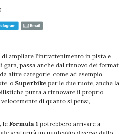
5
Telegram
Email
1
di ampliare l’intrattenimento in pista e
i gara, passa anche dal rinnovo dei format
da altre categorie, come ad esempio
ote, o
Superbike
per le due ruote, anche la
listiche punta a rinnovare il proprio
 velocemente di quanto si pensi,
, le
Formula 1
potrebbero arrivare a
quale scaturirà un punteggio diverso dallo