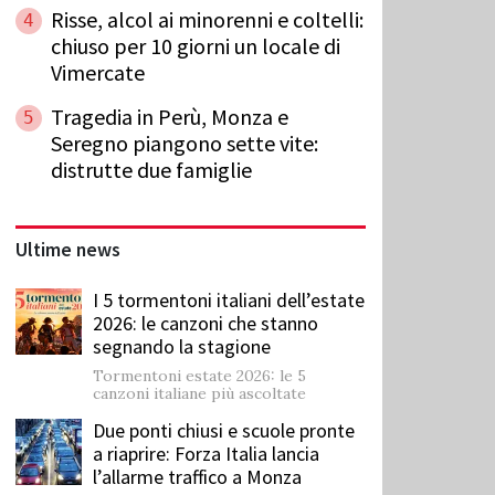
Risse, alcol ai minorenni e coltelli:
4
chiuso per 10 giorni un locale di
Vimercate
Tragedia in Perù, Monza e
5
Seregno piangono sette vite:
distrutte due famiglie
Ultime news
I 5 tormentoni italiani dell’estate
2026: le canzoni che stanno
segnando la stagione
Tormentoni estate 2026: le 5
canzoni italiane più ascoltate
Due ponti chiusi e scuole pronte
a riaprire: Forza Italia lancia
l’allarme traffico a Monza