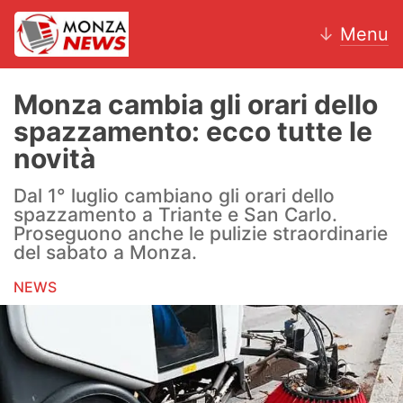
↓
Menu
Monza cambia gli orari dello
spazzamento: ecco tutte le
News
novità
AC Monza
Dal 1° luglio cambiano gli orari dello
spazzamento a Triante e San Carlo.
Calcio
Proseguono anche le pulizie straordinarie
del sabato a Monza.
Motori
NEWS
Volley
Hockey
Altri sport