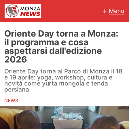
↓
Menu
Oriente Day torna a Monza:
il programma e cosa
News
aspettarsi dall'edizione
2026
AC Monza
Oriente Day torna al Parco di Monza il 18
Calcio
e 19 aprile: yoga, workshop, cultura e
novità come yurta mongola e tenda
Motori
persiana.
Volley
NEWS
Hockey
Altri sport