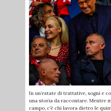
In un’estate di trattative, sogni e 
una storia da raccontare. Mentre m
campo, c’è chi lavora dietro le quint