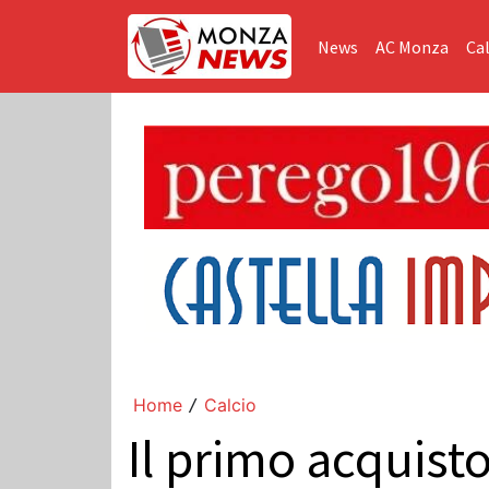
News
AC Monza
Cal
Home
Calcio
/
Il primo acquist