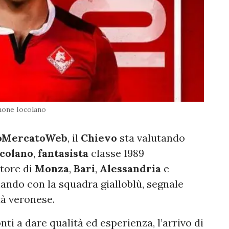
mone Iocolano
oMercatoWeb
, il
Chievo
sta valutando
colano
,
fantasista
classe 1989
atore di
Monza
,
Bari
,
Alessandria
e
nando con la squadra gialloblù, segnale
tà veronese.
ronti a dare qualità ed esperienza, l’arrivo di