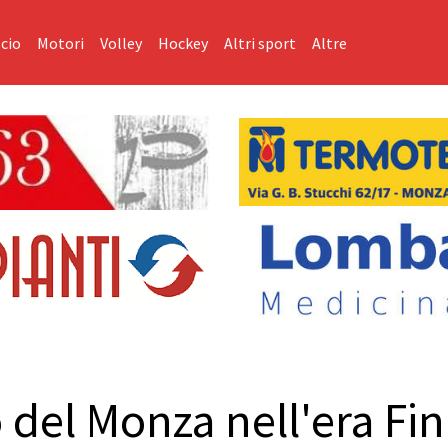
cio
Motori
Volley
Hockey
Altri sport
Altre
o del Monza nell'era Fi