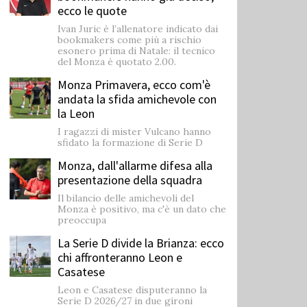
ecco le quote
Ivan Juric è l’allenatore indicato dai
bookmakers come più a rischio
esonero prima di Natale: il tecnico
del Monza è quotato 2.00.
Monza Primavera, ecco com'è
andata la sfida amichevole con
la Leon
I ragazzi di mister Vulcano hanno
sfidato la formazione di Serie D
Monza, dall'allarme difesa alla
presentazione della squadra
Il bilancio delle amichevoli del
Monza è positivo, ma c'è un dato che
preoccupa
La Serie D divide la Brianza: ecco
chi affronteranno Leon e
Casatese
Leon e Casatese disputeranno la
Serie D 2026/27 in due gironi