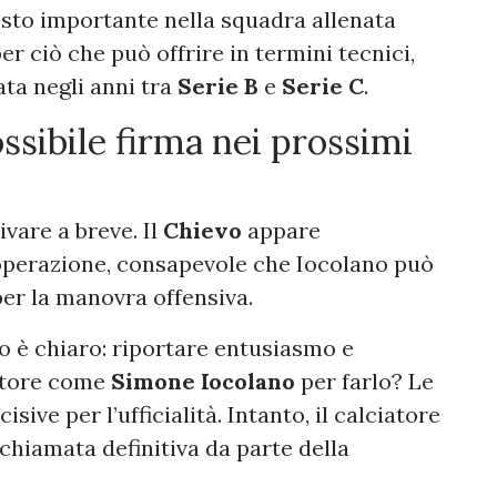
sto importante nella squadra allenata
er ciò che può offrire in termini tecnici,
ta negli anni tra
Serie B
e
Serie C
.
ossibile firma nei prossimi
vare a breve. Il
Chievo
appare
’operazione, consapevole che Iocolano può
per la manovra offensiva.
vo è chiaro: riportare entusiasmo e
catore come
Simone Iocolano
per farlo? Le
ive per l’ufficialità. Intanto, il calciatore
 chiamata definitiva da parte della