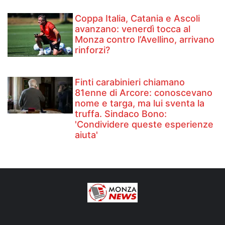
Coppa Italia, Catania e Ascoli
avanzano: venerdì tocca al
Monza contro l’Avellino, arrivano
rinforzi?
Finti carabinieri chiamano
81enne di Arcore: conoscevano
nome e targa, ma lui sventa la
truffa. Sindaco Bono:
'Condividere queste esperienze
aiuta'