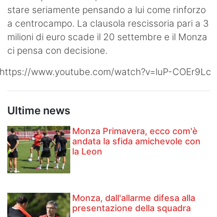
stare seriamente pensando a lui come rinforzo
Hockey
a centrocampo. La clausola rescissoria pari a 3
Pallanuoto
milioni di euro scade il 20 settembre e il Monza
ci pensa con decisione.
Pallamano
https://www.youtube.com/watch?v=luP-COEr9Lc
Altre
News
Ultime news
Turismo
Monza Primavera, ecco com'è
Eventi
andata la sfida amichevole con
la Leon
Monza, dall'allarme difesa alla
presentazione della squadra