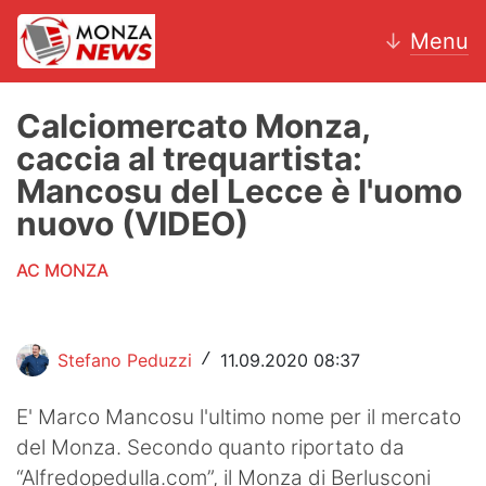
↓
Menu
Calciomercato Monza,
caccia al trequartista:
News
Mancosu del Lecce è l'uomo
nuovo (VIDEO)
AC Monza
AC MONZA
Calcio
Motori
Stefano Peduzzi
11.09.2020 08:37
/
Volley
E' Marco Mancosu l'ultimo nome per il mercato
Hockey
del Monza. Secondo quanto riportato da
Altri sport
“Alfredopedulla.com”, il Monza di Berlusconi