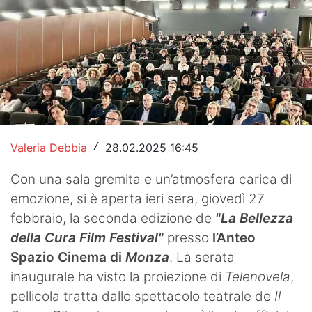
Hockey
Pallanuoto
Pallamano
Altre
News
Valeria Debbia
28.02.2025 16:45
/
Turismo
Con una sala gremita e un’atmosfera carica di
emozione, si è aperta ieri sera, giovedì 27
Eventi
febbraio, la seconda edizione de
"La Bellezza
della Cura Film Festival"
presso
l’Anteo
Spazio Cinema di
Monza
. La serata
inaugurale ha visto la proiezione di
Telenovela
,
pellicola tratta dallo spettacolo teatrale de
Il