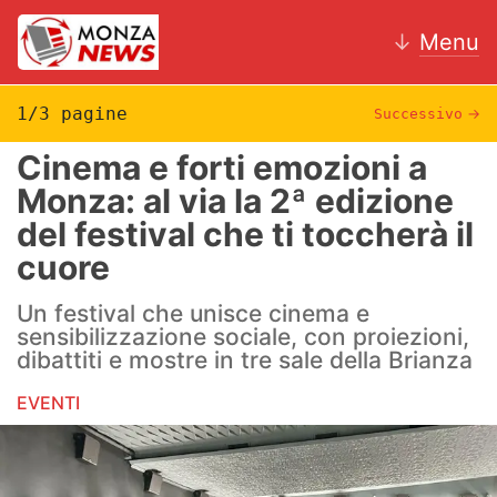
↓
Menu
1/3 pagine
Successivo
→
Cinema e forti emozioni a
News
Monza: al via la 2ª edizione
del festival che ti toccherà il
AC Monza
cuore
Calcio
Un festival che unisce cinema e
Motori
sensibilizzazione sociale, con proiezioni,
dibattiti e mostre in tre sale della Brianza
Volley
EVENTI
Hockey
Altri sport