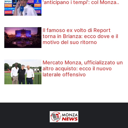
'anticipano i tempi': col Monza..
Il famoso ex volto di Report
torna in Brianza: ecco dove e il
motivo del suo ritorno
Mercato Monza, ufficializzato un
altro acquisto: ecco il nuovo
laterale offensivo