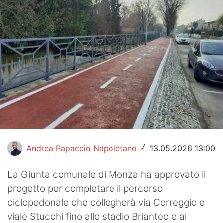
Hockey
Pallanuoto
Pallamano
Altre
News
Turismo
Eventi
Andrea Papaccio Napoletano
13.05.2026 13:00
/
La Giunta comunale di Monza ha approvato il
progetto per completare il percorso
ciclopedonale che collegherà via Correggio e
viale Stucchi fino allo stadio Brianteo e al