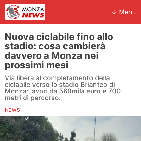
↓
Menu
Nuova ciclabile fino allo
stadio: cosa cambierà
News
davvero a Monza nei
prossimi mesi
AC Monza
Via libera al completamento della
Calcio
ciclabile verso lo stadio Brianteo di
Monza: lavori da 560mila euro e 700
Motori
metri di percorso.
Volley
NEWS
Hockey
Altri sport