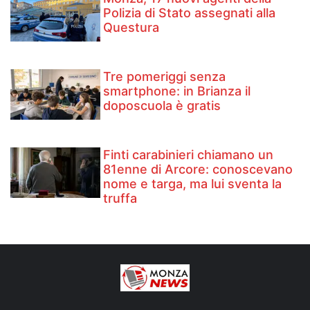
Polizia di Stato assegnati alla
Questura
Tre pomeriggi senza
smartphone: in Brianza il
doposcuola è gratis
Finti carabinieri chiamano un
81enne di Arcore: conoscevano
nome e targa, ma lui sventa la
truffa