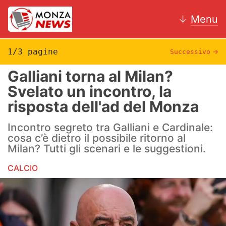
↓
Menu
1/3 pagine
Successivo
→
Galliani torna al Milan?
News
Svelato un incontro, la
risposta dell'ad del Monza
AC Monza
Incontro segreto tra Galliani e Cardinale:
Calcio
cosa c’è dietro il possibile ritorno al
Milan? Tutti gli scenari e le suggestioni.
Motori
CALCIO
Volley
Hockey
Altri sport