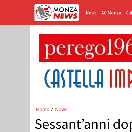
News
AC Monza
Cal
Home
News
/
Sessant’anni dop