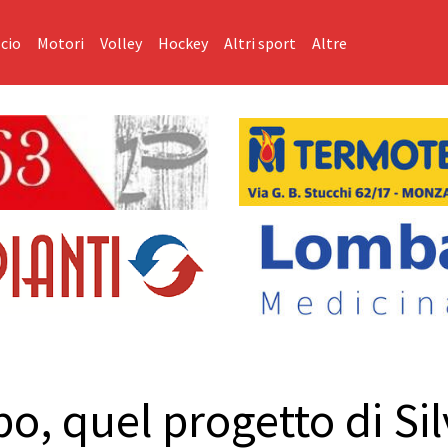
cio
Motori
Volley
Hockey
Altri sport
Altre
o, quel progetto di Sil