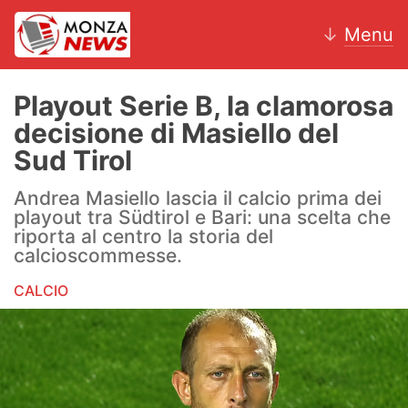
↓
Menu
Playout Serie B, la clamorosa
decisione di Masiello del
News
Sud Tirol
AC Monza
Andrea Masiello lascia il calcio prima dei
playout tra Südtirol e Bari: una scelta che
Calcio
riporta al centro la storia del
calcioscommesse.
Motori
CALCIO
Volley
Hockey
Altri sport