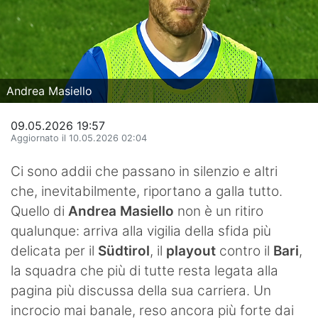
Hockey
Pallanuoto
Pallamano
Andrea Masiello
Altre
09.05.2026 19:57
Aggiornato il 10.05.2026 02:04
News
Ci sono addii che passano in silenzio e altri
Turismo
che, inevitabilmente, riportano a galla tutto.
Eventi
Quello di
Andrea Masiello
non è un ritiro
qualunque: arriva alla vigilia della sfida più
delicata per il
Südtirol
, il
playout
contro il
Bari
,
la squadra che più di tutte resta legata alla
pagina più discussa della sua carriera. Un
incrocio mai banale, reso ancora più forte dai