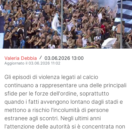
Hockey
Pallanuoto
Pallamano
Altre
Valeria Debbia
03.06.2026 13:00
/
News
Aggiornato il 03.06.2026 11:02
Turismo
Gli episodi di violenza legati al calcio
continuano a rappresentare una delle principali
Eventi
sfide per le forze dell'ordine, soprattutto
quando i fatti avvengono lontano dagli stadi e
mettono a rischio l'incolumità di persone
estranee agli scontri. Negli ultimi anni
l'attenzione delle autorità si è concentrata non