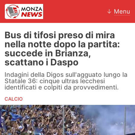
↓
Menu
Bus di tifosi preso di mira
nella notte dopo la partita:
News
succede in Brianza,
scattano i Daspo
AC Monza
Indagini della Digos sull'agguato lungo la
Calcio
Statale 36: cinque ultras lecchesi
identificati e colpiti da provvedimenti.
Motori
CALCIO
Volley
Hockey
Altri sport