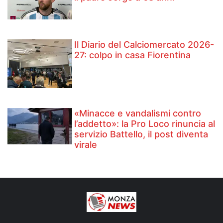
Il Diario del Calciomercato 2026-
27: colpo in casa Fiorentina
«Minacce e vandalismi contro
l’addetto»: la Pro Loco rinuncia al
servizio Battello, il post diventa
virale