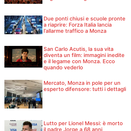
Due ponti chiusi e scuole pronte
a riaprire: Forza Italia lancia
l’allarme traffico a Monza
San Carlo Acutis, la sua vita
diventa un film: immagini inedite
e il legame con Monza. Ecco
quando vederlo
Mercato, Monza in pole per un
esperto difensore: tutti i dettagli
Lutto per Lionel Messi: è morto
il padre Jorge a 68 anni