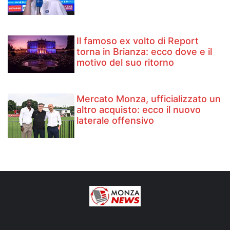
Il famoso ex volto di Report
torna in Brianza: ecco dove e il
motivo del suo ritorno
Mercato Monza, ufficializzato un
altro acquisto: ecco il nuovo
laterale offensivo