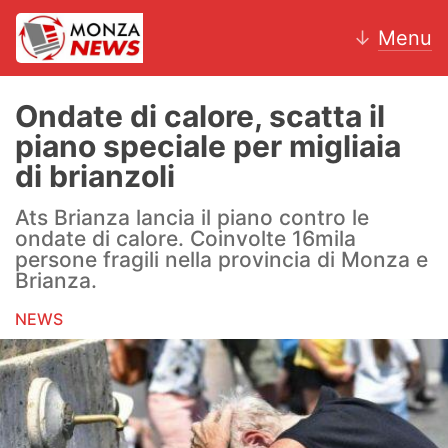
↓
Menu
Ondate di calore, scatta il
piano speciale per migliaia
News
di brianzoli
AC Monza
Ats Brianza lancia il piano contro le
ondate di calore. Coinvolte 16mila
Calcio
persone fragili nella provincia di Monza e
Brianza.
Motori
NEWS
Volley
Hockey
Altri sport