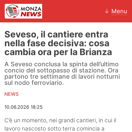
↓
Menu
Seveso, il cantiere entra
nella fase decisiva: cosa
News
cambia ora per la Brianza
AC Monza
A Seveso conclusa la spinta dell’ultimo
concio del sottopasso di stazione. Ora
Calcio
partono tre settimane di lavori notturni
sul nodo ferroviario.
Motori
NEWS
Volley
10.06.2026 18:25
Hockey
C’è un momento, nei grandi cantieri, in cui il
Altri sport
lavoro nascosto sotto terra comincia a