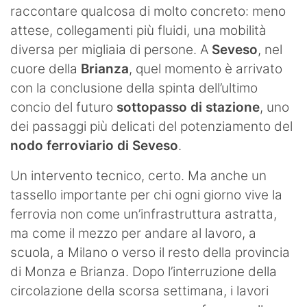
raccontare qualcosa di molto concreto: meno
Hockey
attese, collegamenti più fluidi, una mobilità
Pallanuoto
diversa per migliaia di persone. A
Seveso
, nel
cuore della
Brianza
, quel momento è arrivato
Pallamano
con la conclusione della spinta dell’ultimo
concio del futuro
sottopasso di stazione
, uno
Altre
dei passaggi più delicati del potenziamento del
News
nodo ferroviario di Seveso
.
Turismo
Un intervento tecnico, certo. Ma anche un
tassello importante per chi ogni giorno vive la
Eventi
ferrovia non come un’infrastruttura astratta,
ma come il mezzo per andare al lavoro, a
scuola, a Milano o verso il resto della provincia
di Monza e Brianza. Dopo l’interruzione della
circolazione della scorsa settimana, i lavori